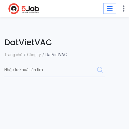
DatVietVAC
Trang chủ
Công ty
DatVietVAC