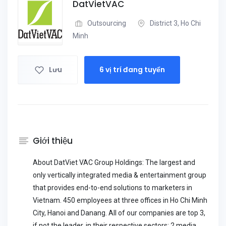
DatVietVAC
Outsourcing
District 3, Ho Chi
Minh
Lưu
6 vị trí đang tuyển
Giới thiệu
About DatViet VAC Group Holdings: The largest and
only vertically integrated media & entertainment group
that provides end-to-end solutions to marketers in
Vietnam. 450 employees at three offices in Ho Chi Minh
City, Hanoi and Danang. All of our companies are top 3,
if not the leader, in their respective sectors: 2 media