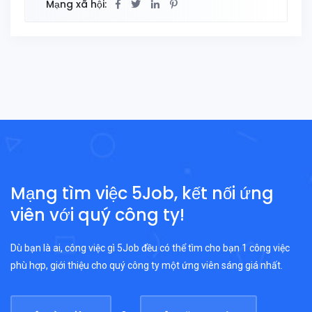
Mạng xã hội:
Mạng tìm việc 5Job, kết nối ứng
viên với quý công ty!
Dù bạn là ai, công việc gì 5Job đều có thể tìm cho bạn 1 công việc
phù hợp, giới thiệu cho quý công ty một ứng viên sáng giá nhất.