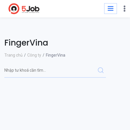
FingerVina
Trang chủ
Công ty
FingerVina