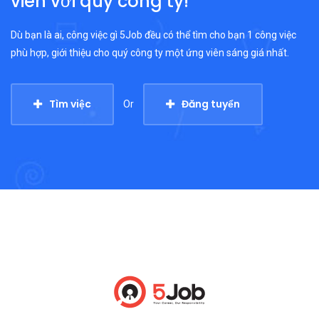
viên với quý công ty!
Dù bạn là ai, công việc gì 5Job đều có thể tìm cho bạn 1 công việc
phù hợp, giới thiệu cho quý công ty một ứng viên sáng giá nhất.
Tìm việc
Đăng tuyển
Or