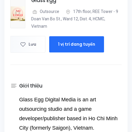
Glass Egg
Outsource
17th floor, REE Tower - 9
Doan Van Bo St., Ward 12, Dist. 4, HCMC,
Vietnam
Lưu
1 vị trí đang tuyển
Giới thiệu
Glass Egg Digital Media is an art
outsourcing studio and a game
developer/publisher based in Ho Chi Minh
City (formerly Saigon), Vietnam.