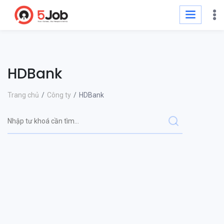
HDBank
Trang chủ
Công ty
HDBank