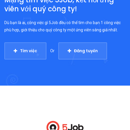
viên với quý công ty!
Dù bạn là ai, công việc gì 5Job đều có thể tìm cho bạn 1 công việc
phù hợp, giới thiệu cho quý công ty một ứng viên sáng giá nhất.
Tìm việc
Đăng tuyển
Or