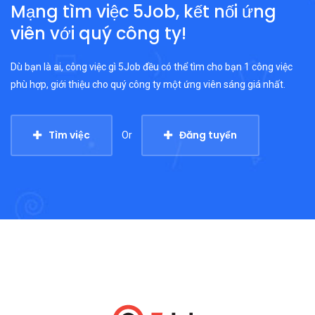
Mạng tìm việc 5Job, kết nối ứng
viên với quý công ty!
Dù bạn là ai, công việc gì 5Job đều có thể tìm cho bạn 1 công việc
phù hợp, giới thiệu cho quý công ty một ứng viên sáng giá nhất.
Tìm việc
Đăng tuyển
Or