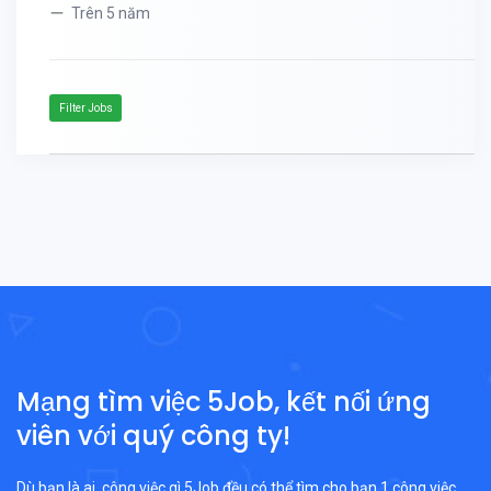
Trên 5 năm
Filter Jobs
Mạng tìm việc 5Job, kết nối ứng
viên với quý công ty!
Dù bạn là ai, công việc gì 5Job đều có thể tìm cho bạn 1 công việc