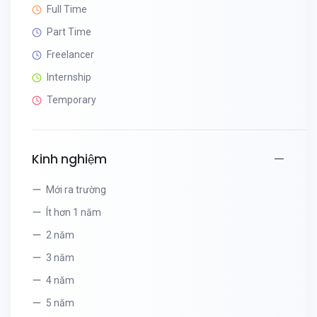
Full Time
Part Time
Freelancer
Internship
Temporary
Kinh nghiệm
Mới ra trường
Ít hơn 1 năm
2 năm
3 năm
4 năm
5 năm