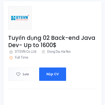
Tuyển dụng 02 Back-end Java
Dev- Up to 1600$
DTSVN Co.,Ltd
Dong Da, Ha Noi
Full Time
Lưu
Nộp CV