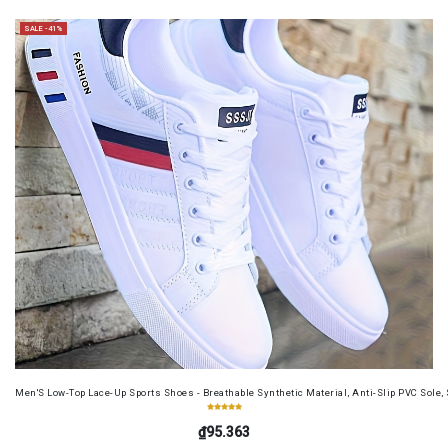
SALE -41%
Men'S Low-Top Lace-Up Sports Shoes - Breathable Synthetic Material, Anti-Slip PVC Sole, 
₫95.363