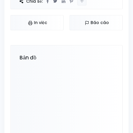
Chia sẻ:
In việc
Báo cáo
Bản đồ