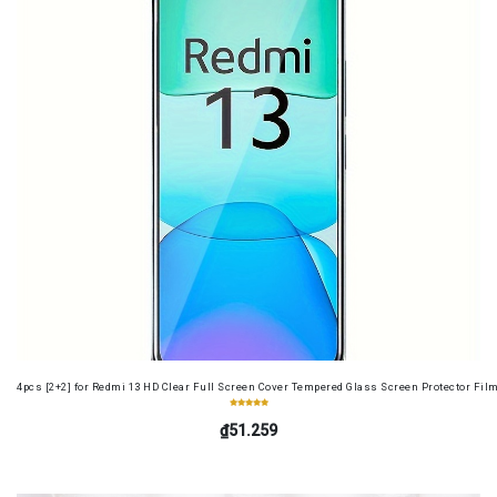
4pcs [2+2] for Redmi 13 HD Clear Full Screen Cover Tempered Glass Screen Protector Fil
₫51.259