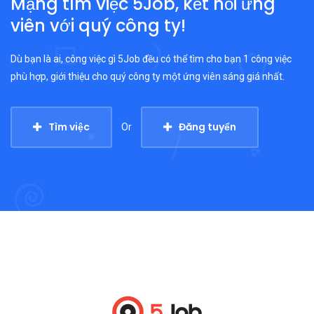
Mạng tìm việc 5Job, kết nối ứng
viên với quý công ty!
Dù bạn là ai, công việc gì 5Job đều có thể tìm cho bạn 1 công việc
phù hợp, giới thiệu cho quý công ty một ứng viên sáng giá nhất.
Tìm việc
Đăng tuyển
Or