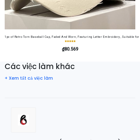
1pc of Retro Torn Baseball Cap, Faded And Worn, Featuring Letter Embroidery, Suitable f
₫80.569
Các việc làm khác
+ Xem tất cả việc làm