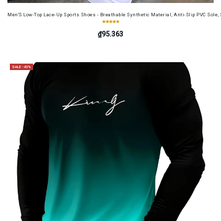
Men'S Low-Top Lace-Up Sports Shoes - Breathable Synthetic Material, Anti-Slip PVC Sole, 
₫95.363
SALE -43%