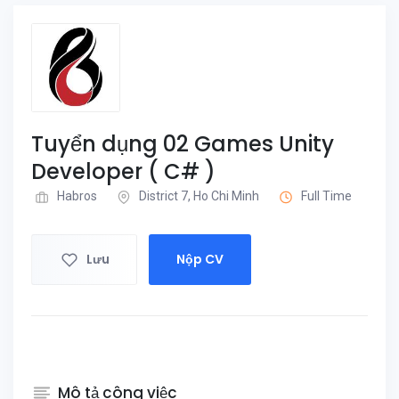
Tuyển dụng 02 Games Unity
Developer ( C# )
Habros
District 7, Ho Chi Minh
Full Time
Lưu
Nộp CV
Mô tả công việc