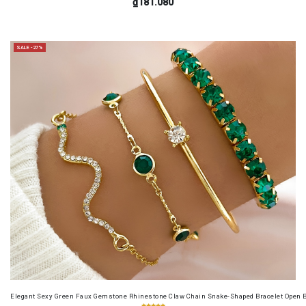
₫181.080
SALE -27%
Elegant Sexy Green Faux Gemstone Rhinestone Claw Chain Snake-Shaped Bracelet Open B