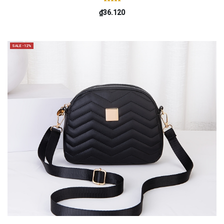
₫36.120
SALE -12%