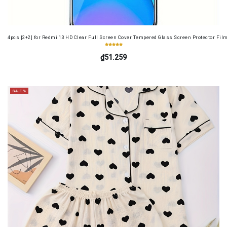
4pcs [2+2] for Redmi 13 HD Clear Full Screen Cover Tempered Glass Screen Protector Fil
₫51.259
SALE %