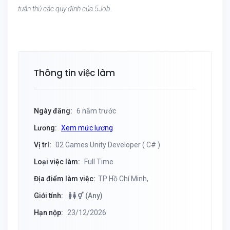
tuân thủ các quy định của 5Job.
Thông tin việc làm
Ngày đăng:
6 năm trước
Lương:
Xem mức lương
Vị trí:
02 Games Unity Developer ( C# )
Loại việc làm:
Full Time
Địa điểm làm việc:
TP Hồ Chí Minh,
Giới tính:
(Any)
Hạn nộp:
23/12/2026