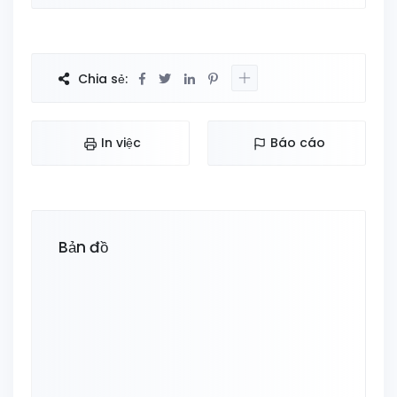
Chia sẻ:
In việc
Báo cáo
Bản đồ