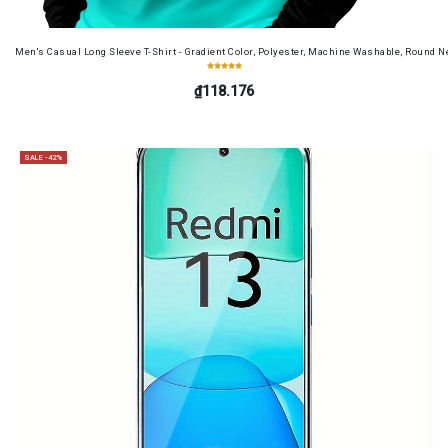
Men's Casual Long Sleeve T-Shirt - Gradient Color, Polyester, Machine Washable, Round Ne
₫118.176
SALE -42%