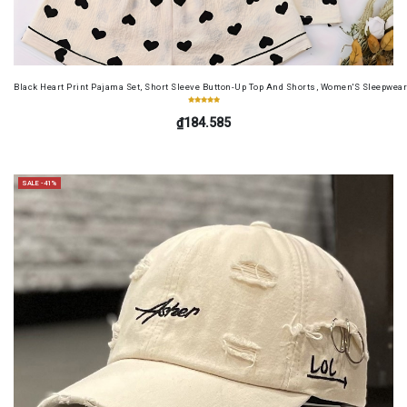
Black Heart Print Pajama Set, Short Sleeve Button-Up Top And Shorts, Women'S Sleepwea
₫184.585
SALE -41%