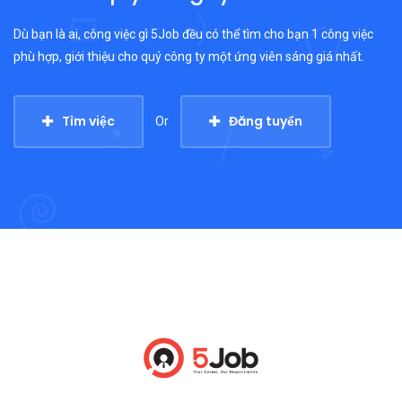
Dù bạn là ai, công việc gì 5Job đều có thể tìm cho bạn 1 công việc
phù hợp, giới thiệu cho quý công ty một ứng viên sáng giá nhất.
Tìm việc
Đăng tuyển
Or