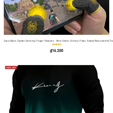
2pcs/8pcs Spider Gaming Finger Sleeves - Anti-Static Silvery Fiber, Sweat-Resistant & Tou
₫16.200
SALE -43%