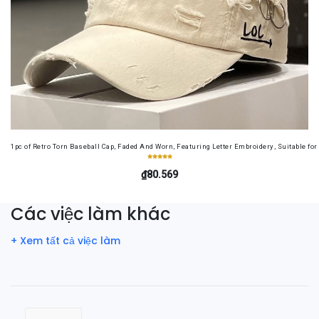
1pc of Retro Torn Baseball Cap, Faded And Worn, Featuring Letter Embroidery, Suitable f
₫80.569
Các việc làm khác
+ Xem tất cả việc làm