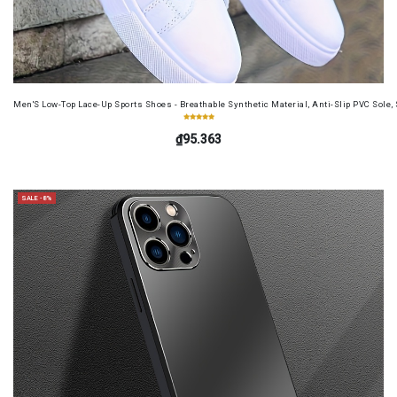
Men'S Low-Top Lace-Up Sports Shoes - Breathable Synthetic Material, Anti-Slip PVC Sole, 
₫95.363
SALE -8%