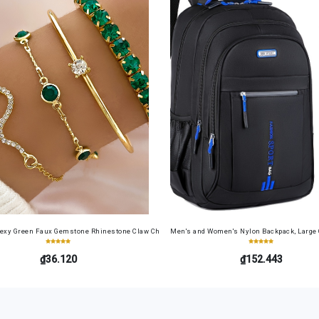
Briefs, Women's Underwear
Sexy Green Faux Gemstone Rhinestone Claw Chain Snake-Shaped Bracelet Open Bangle 4pcs 
Men's and Women's Nylon Backpack, Large Ca
₫36.120
₫152.443