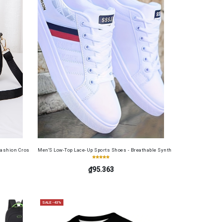
table Cash Wallet for Work, Business, Commuting, Office, Anniversary, Couples
s Soft Film 4in1 for Redmi 13 4G
ashion Crossbody Bag for Daily Use, Fits Phone and Cosmetics, Square Bag
Men'S Low-Top Lace-Up Sports Shoes - Breathable Synthetic Material, Anti-Sli
₫95.363
SALE -43%