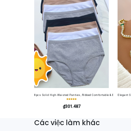
8pcs Solid High-Waisted Panties, Ribbed Comfortable & Breathable 
Elegant 
₫301.487
Các việc làm khác