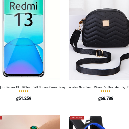
cense Card Holder, Top-Grain Cowhide, Large Capacity, RFID Blocking Credit Card Holder, Por
] for Redmi 13 HD Clear Full Screen Cover Tempered Glass Screen Protector Film+ Camera Len
Winter New Trend Women's Shoulder Bag, F
₫51.259
₫68.788
%
SALE -47%