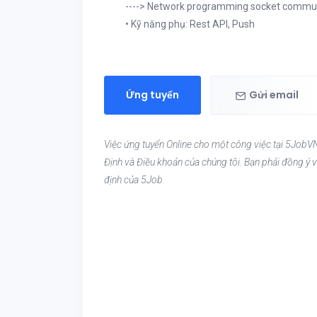
----> Network programming socket commu
• Kỹ năng phụ: Rest API, Push
Ứng tuyển
Gửi email
Việc ứng tuyển Online cho một công việc tại 5JobVN
Định và Điều khoản của chúng tôi. Bạn phải đồng ý v
định của 5Job.