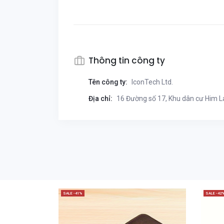
Thông tin công ty
Tên công ty:
IconTech Ltd.
Địa chỉ:
16 Đường số 17, Khu dân cư Him Lam
SALE -41%
SALE -42