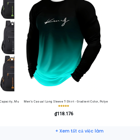
Set
pacity, Multi-functional, Wear-resistant, Laptop Bag, for Commuting, Short Trips, and Outdo
Men's Casual Long Sleeve T-Shirt - Gradient Color, Polyester, Machine Washa
₫118.176
+ Xem tất cả việc làm