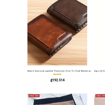
Men's Genuine Leather Premium Slim Tri-Fold Wallet with Driver's Li
4pcs [2+2
₫192.514
SALE -33%
SALE -27