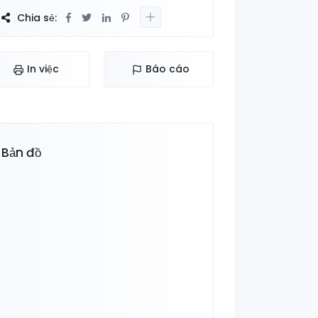
Chia sẻ:
In việc
Báo cáo
Bản đồ