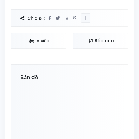
Chia sẻ:
In việc
Báo cáo
Bản đồ