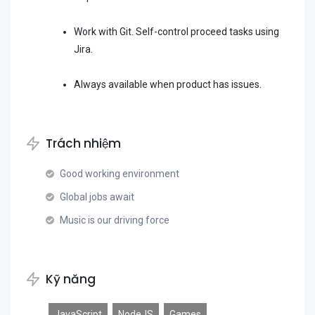
Work with Git. Self-control proceed tasks using
Jira.
Always available when product has issues.
Trách nhiệm
Good working environment
Global jobs await
Music is our driving force
Kỹ năng
JavaScript
NodeJS
Games