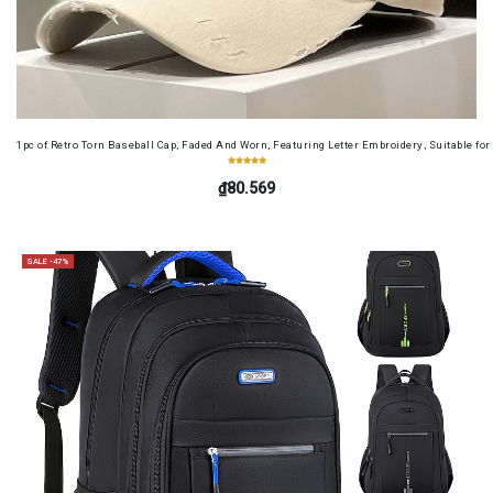
1pc of Retro Torn Baseball Cap, Faded And Worn, Featuring Letter Embroidery, Suitable f
₫80.569
SALE -47%