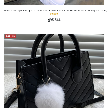
Men'S Low-Top Lace-Up Sports Shoes - Breathable Synthetic Material, Anti-Slip PVC Sole, 
₫95.544
SALE -33%