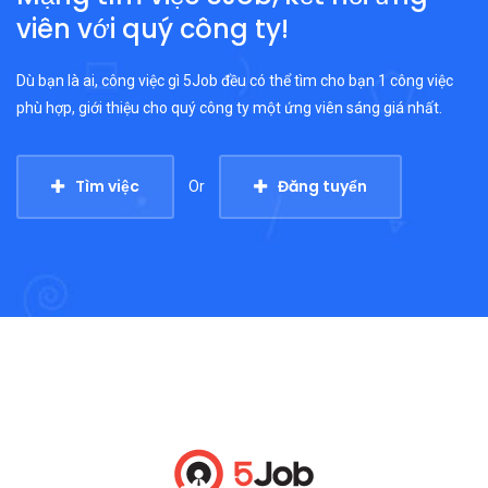
viên với quý công ty!
Dù bạn là ai, công việc gì 5Job đều có thể tìm cho bạn 1 công việc
phù hợp, giới thiệu cho quý công ty một ứng viên sáng giá nhất.
Tìm việc
Đăng tuyển
Or