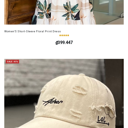
Women'S Short-Sleeve Floral Print Dress
₫399.447
SALE -41%