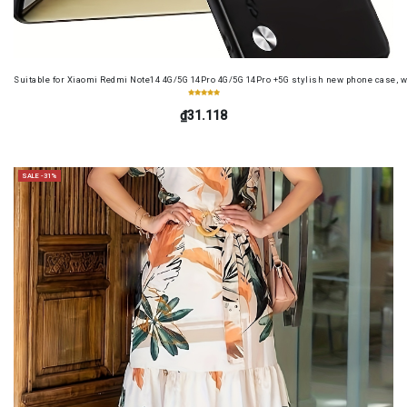
Suitable for Xiaomi Redmi Note14 4G/5G 14Pro 4G/5G 14Pro +5G stylish new phone case, wit
₫31.118
SALE -31%