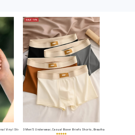
SALE -14%
table Cash Wallet for Work, Business, Commuting, Office, Anniversary, Couples
Ideal choice for Gifts
nal Vinyl Sticker – Ideal for Laptops, Water Bottles, Journals, And Gym Equipment | Perfect f
3 Men'S Underwear, Casual Boxer Briefs Shorts, Breathable Comfortable Elasti