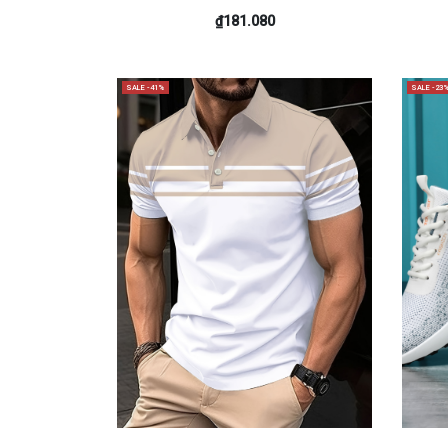
₫181.080
SALE -41%
SALE -23