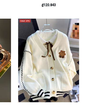
₫120.843
SALE -27%