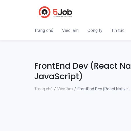
Trang chủ
Việc làm
Công ty
Tin tức
FrontEnd Dev (React Na
JavaScript)
Trang chủ
Việc làm
FrontEnd Dev (React Native, 