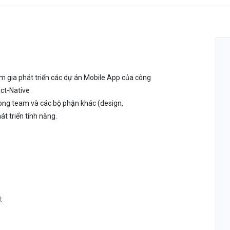
am gia phát triển các dự án Mobile App của công
act-Native
rong team và các bộ phận khác (design,
t triển tính năng.
t