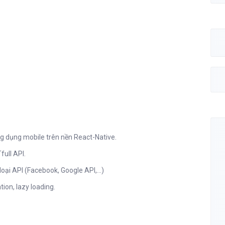
ng dụng mobile trên nền React-Native.
ull API.
oại API (Facebook, Google API,...)
tion, lazy loading.