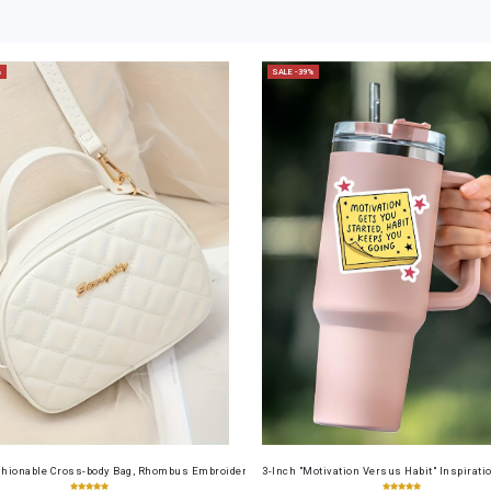
%
SALE -39%
cense Card Holder, Top-Grain Cowhide, Large Capacity, RFID Blocking Credit Card Holder, Por
shionable Cross-body Bag, Rhombus Embroidered Bag, Mobile Phone Bag, Coin Purse Handbag, 
3-Inch "Motivation Versus Habit" Inspiratio