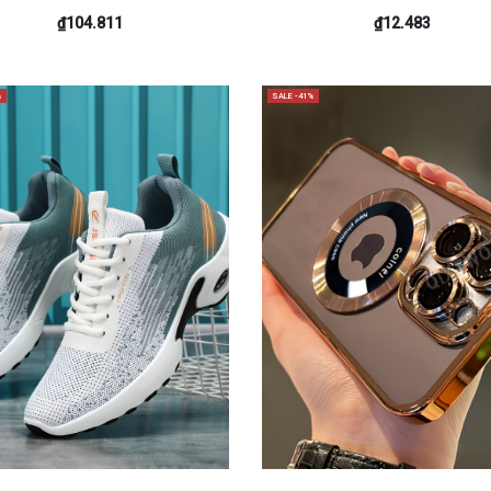
₫104.811
₫12.483
%
SALE -41%