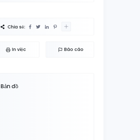
Chia sẻ:
In việc
Báo cáo
Bản đồ