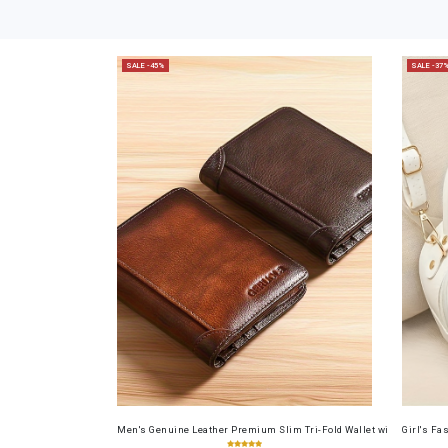
SALE -45%
SALE -37
Men's Genuine Leather Premium Slim Tri-Fold Wallet with Driver's Li
Girl's Fa