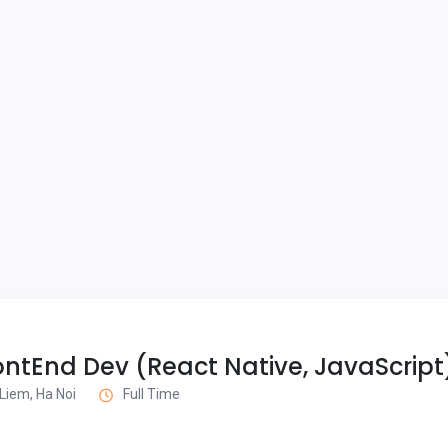
ntEnd Dev (React Native, JavaScript
Liem, Ha Noi
Full Time