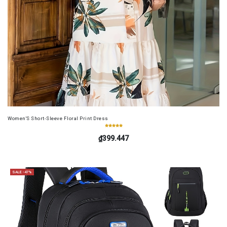
Women'S Short-Sleeve Floral Print Dress
₫399.447
SALE -47%