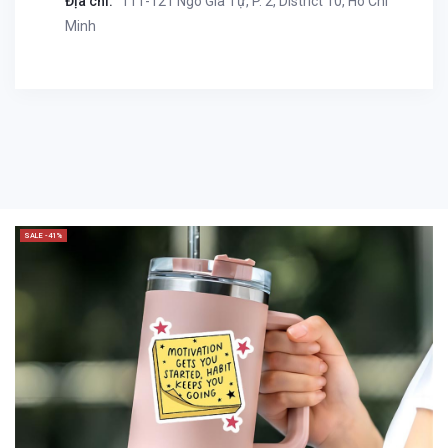
Địa chỉ:
111-121 Ngô Gia Tự, P. 2, District 10, Ho Chi
Minh
SALE -41%