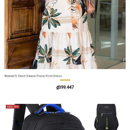
Women'S Short-Sleeve Floral Print Dress
₫399.447
SALE -47%