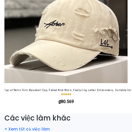
1pc of Retro Torn Baseball Cap, Faded And Worn, Featuring Letter Embroidery, Suitable f
₫80.569
Các việc làm khác
+ Xem tất cả việc làm