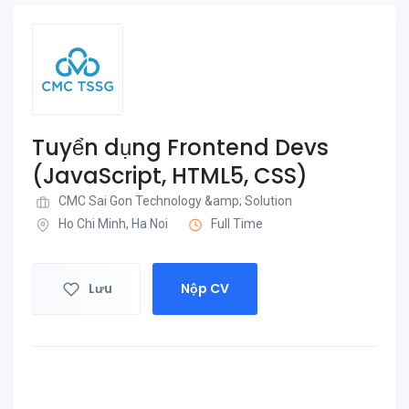
Tuyển dụng Frontend Devs
(JavaScript, HTML5, CSS)
CMC Sai Gon Technology &amp; Solution
Ho Chi Minh, Ha Noi
Full Time
Lưu
Nộp CV