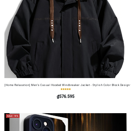
[Home Relaxation] Men's Casual Hooded Windbreaker Jacket - Stylish Color Block Design wi
₫576.595
SALE -16%