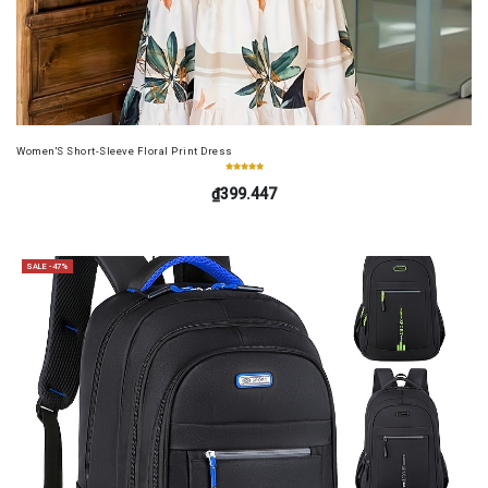
Women'S Short-Sleeve Floral Print Dress
₫399.447
SALE -47%