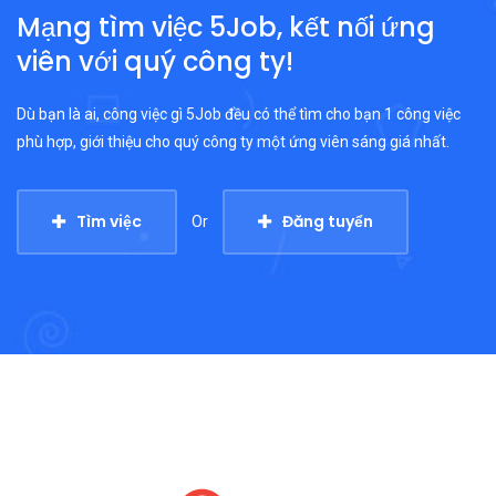
Mạng tìm việc 5Job, kết nối ứng
viên với quý công ty!
Dù bạn là ai, công việc gì 5Job đều có thể tìm cho bạn 1 công việc
phù hợp, giới thiệu cho quý công ty một ứng viên sáng giá nhất.
Tìm việc
Đăng tuyển
Or