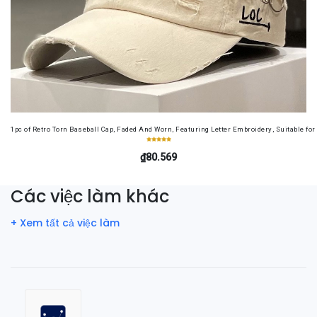
1pc of Retro Torn Baseball Cap, Faded And Worn, Featuring Letter Embroidery, Suitable f
₫80.569
Các việc làm khác
+ Xem tất cả việc làm