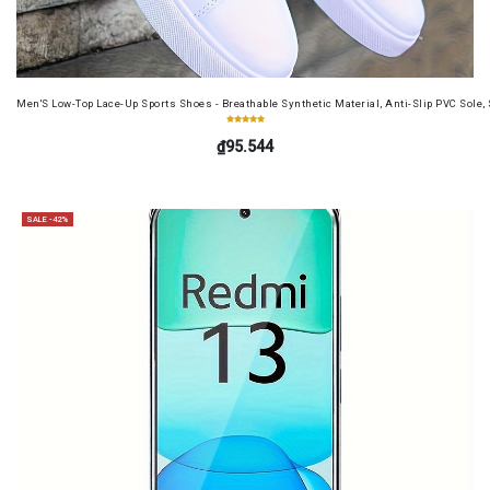
Men'S Low-Top Lace-Up Sports Shoes - Breathable Synthetic Material, Anti-Slip PVC Sole, 
₫95.544
SALE -42%