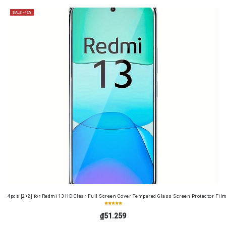
SALE -42%
4pcs [2+2] for Redmi 13 HD Clear Full Screen Cover Tempered Glass Screen Protector Fil
₫51.259