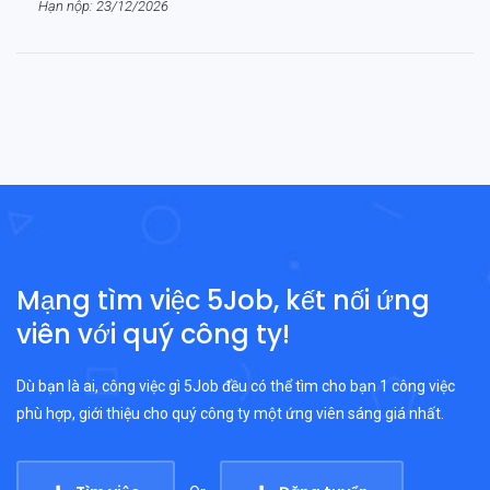
Hạn nộp: 23/12/2026
Mạng tìm việc 5Job, kết nối ứng
viên với quý công ty!
Dù bạn là ai, công việc gì 5Job đều có thể tìm cho bạn 1 công việc
phù hợp, giới thiệu cho quý công ty một ứng viên sáng giá nhất.