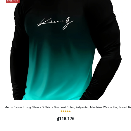
SALE -43%
Men's Casual Long Sleeve T-Shirt - Gradient Color, Polyester, Machine Washable, Round Ne
₫118.176