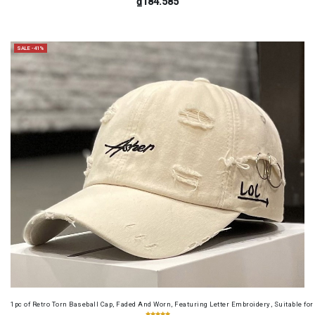
₫184.585
SALE -41%
1pc of Retro Torn Baseball Cap, Faded And Worn, Featuring Letter Embroidery, Suitable f