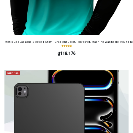
Men's Casual Long Sleeve T-Shirt - Gradient Color, Polyester, Machine Washable, Round Ne
₫118.176
SALE -13%