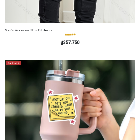
Men's Workwear Slim Fit Jeans
₫357.750
SALE -41%