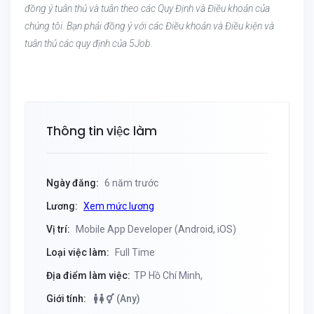
đồng ý tuân thủ và tuân theo các Quy Định và Điều khoản của
chúng tôi. Bạn phải đồng ý với các Điều khoản và Điều kiện và
tuân thủ các quy định của 5Job.
Thông tin việc làm
Ngày đăng:
6 năm trước
Lương:
Xem mức lương
Vị trí:
Mobile App Developer (Android, iOS)
Loại việc làm:
Full Time
Địa điểm làm việc:
TP Hồ Chí Minh,
Giới tính:
(Any)