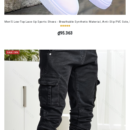
Men'S Low-Top Lace-Up Sports Shoes - Breathable Synthetic Material, Anti-Slip PVC Sole, 
₫95.363
SALE -18%