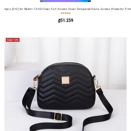
4pcs [2+2] for Redmi 13 HD Clear Full Screen Cover Tempered Glass Screen Protector Fil
₫51.259
SALE -12%