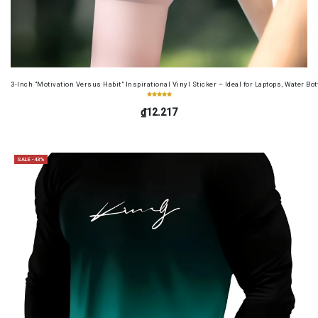
3-Inch "Motivation Versus Habit" Inspirational Vinyl Sticker – Ideal for Laptops, Water B
₫12.217
SALE -43%