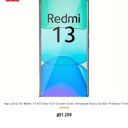
4pcs [2+2] for Redmi 13 HD Clear Full Screen Cover Tempered Glass Screen Protector Fil
₫51.259