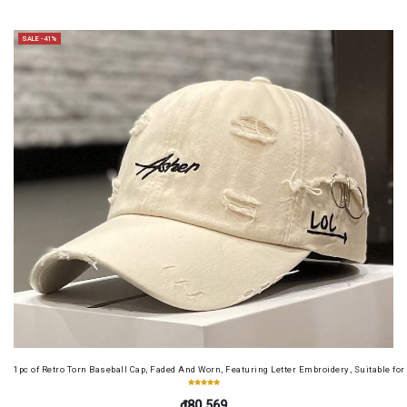
SALE -41%
1pc of Retro Torn Baseball Cap, Faded And Worn, Featuring Letter Embroidery, Suitable f
₫80.569