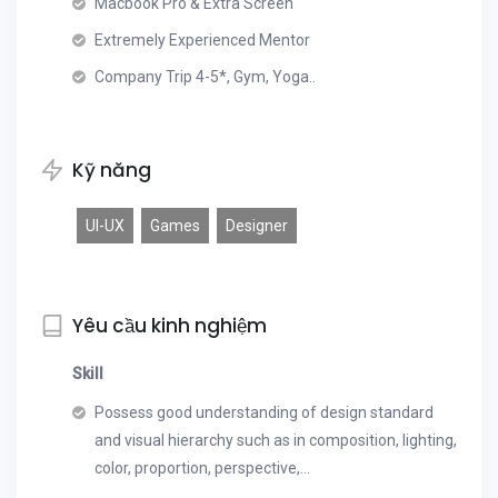
Macbook Pro & Extra Screen
Extremely Experienced Mentor
Company Trip 4-5*, Gym, Yoga..
Kỹ năng
UI-UX
Games
Designer
Yêu cầu kinh nghiệm
Skill
Possess good understanding of design standard
and visual hierarchy such as in composition, lighting,
color, proportion, perspective,…