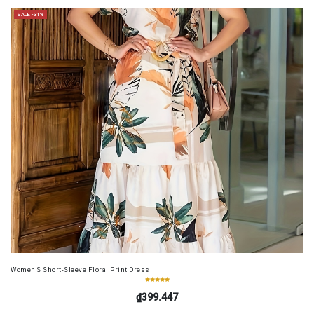
SALE -31%
Women'S Short-Sleeve Floral Print Dress
₫399.447