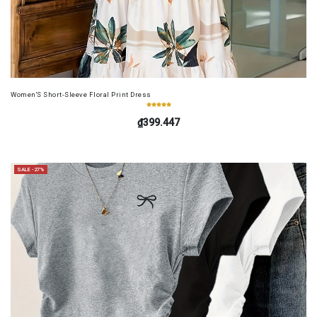
Women'S Short-Sleeve Floral Print Dress
₫399.447
SALE -27%