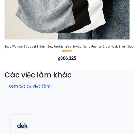
3pcs Women'S Casual T-Shirt Set, Fashionable Styles, Solid Ruched Crew Neck Short Sleeve
₫306.225
Các việc làm khác
+ Xem tất cả việc làm