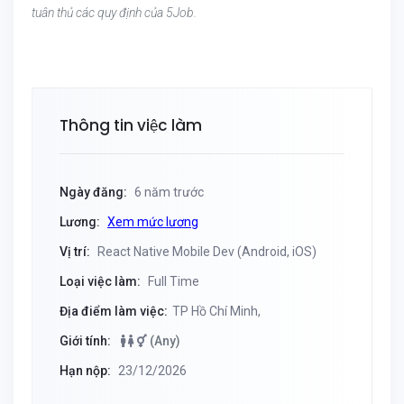
tuân thủ các quy định của 5Job.
Thông tin việc làm
Ngày đăng:
6 năm trước
Lương:
Xem mức lương
Vị trí:
React Native Mobile Dev (Android, iOS)
Loại việc làm:
Full Time
Địa điểm làm việc:
TP Hồ Chí Minh,
Giới tính:
(Any)
Hạn nộp:
23/12/2026