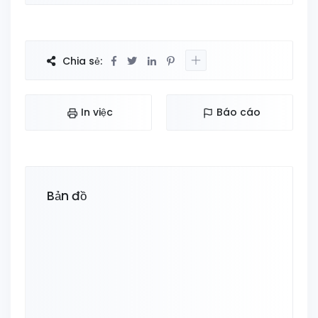
Chia sẻ:
In việc
Báo cáo
Bản đồ