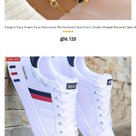
Elegant Sexy Green Faux Gemstone Rhinestone Claw Chain Snake-Shaped Bracelet Open B
₫36.120
SALE -41%