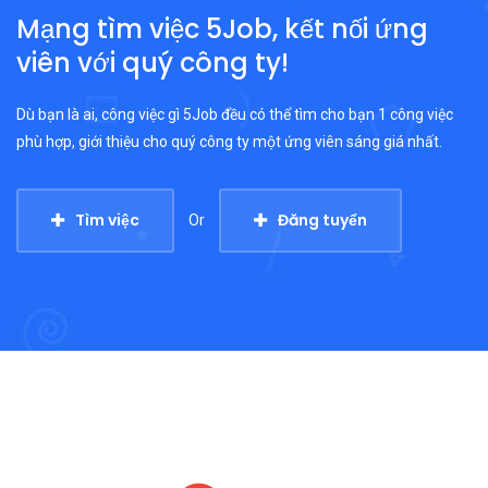
Mạng tìm việc 5Job, kết nối ứng
viên với quý công ty!
Dù bạn là ai, công việc gì 5Job đều có thể tìm cho bạn 1 công việc
phù hợp, giới thiệu cho quý công ty một ứng viên sáng giá nhất.
Tìm việc
Đăng tuyển
Or