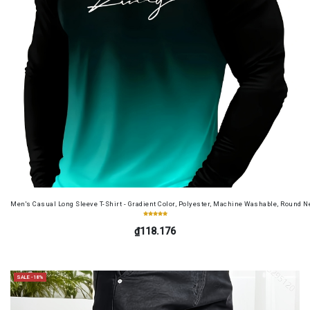
Men's Casual Long Sleeve T-Shirt - Gradient Color, Polyester, Machine Washable, Round Ne
₫118.176
SALE -18%