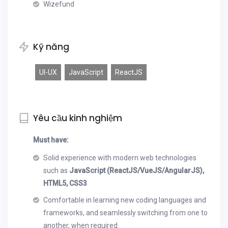
Wizefund
Kỹ năng
UI-UX
JavaScript
ReactJS
Yêu cầu kinh nghiệm
Must have:
Solid experience with modern web technologies
such as
JavaScript (ReactJS/VueJS/AngularJS),
HTML5, CSS3
Comfortable in learning new coding languages and
frameworks, and seamlessly switching from one to
another, when required.