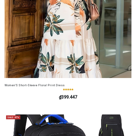
Women'S Short-Sleeve Floral Print Dress
₫399.447
SALE -47%