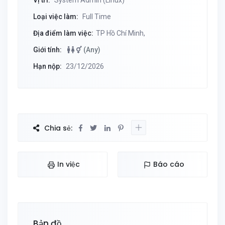
Vị trí:
System Admin (Linux)
Loại việc làm:
Full Time
Địa điểm làm việc:
TP Hồ Chí Minh,
Giới tính:
(Any)
Hạn nộp:
23/12/2026
Chia sẻ:
In việc
Báo cáo
Bản đồ