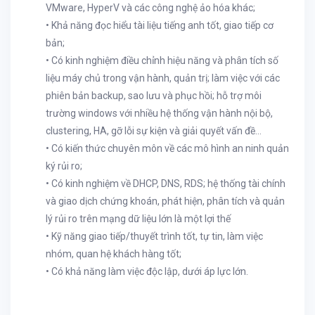
VMware, HyperV và các công nghệ ảo hóa khác;
• Khả năng đọc hiểu tài liệu tiếng anh tốt, giao tiếp cơ
bản;
• Có kinh nghiệm điều chỉnh hiệu năng và phân tích số
liệu máy chủ trong vận hành, quản trị; làm việc với các
phiên bản backup, sao lưu và phục hồi; hỗ trợ môi
trường windows với nhiều hệ thống vận hành nội bộ,
clustering, HA, gỡ lỗi sự kiện và giải quyết vấn đề…
• Có kiến thức chuyên môn về các mô hình an ninh quản
ký rủi ro;
• Có kinh nghiệm về DHCP, DNS, RDS; hệ thống tài chính
và giao dịch chứng khoán, phát hiện, phân tích và quản
lý rủi ro trên mạng dữ liệu lớn là một lợi thế
• Kỹ năng giao tiếp/thuyết trình tốt, tự tin, làm việc
nhóm, quan hệ khách hàng tốt;
• Có khả năng làm việc độc lập, dưới áp lực lớn.