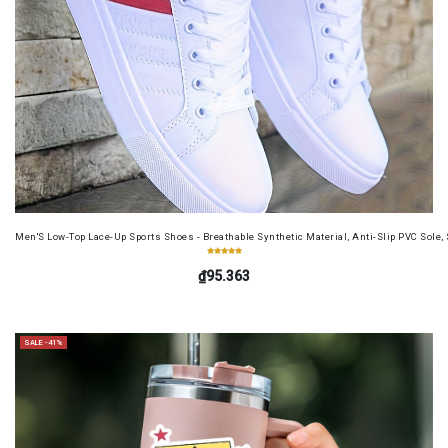
Men'S Low-Top Lace-Up Sports Shoes - Breathable Synthetic Material, Anti-Slip PVC Sole, 
₫95.363
SALE -41%