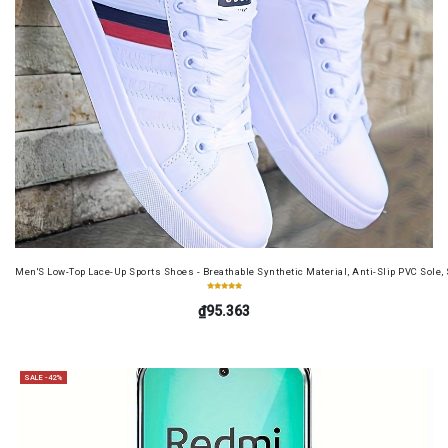
Men'S Low-Top Lace-Up Sports Shoes - Breathable Synthetic Material, Anti-Slip PVC Sole, 
₫95.363
SALE -42%