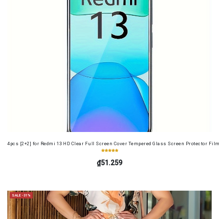
4pcs [2+2] for Redmi 13 HD Clear Full Screen Cover Tempered Glass Screen Protector Fil
₫51.259
SALE -31%