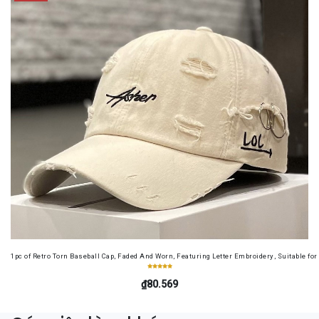
1pc of Retro Torn Baseball Cap, Faded And Worn, Featuring Letter Embroidery, Suitable f
₫80.569