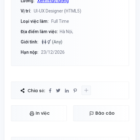
Lương:
Xem mức lương
Vị trí:
UI-UX Designer (HTML5)
Loại việc làm:
Full Time
Địa điểm làm việc:
Hà Nội,
Giới tính:
(Any)
Hạn nộp:
23/12/2026
Chia sẻ:
In việc
Báo cáo