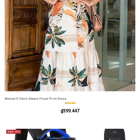
Women'S Short-Sleeve Floral Print Dress
₫399.447
SALE -47%