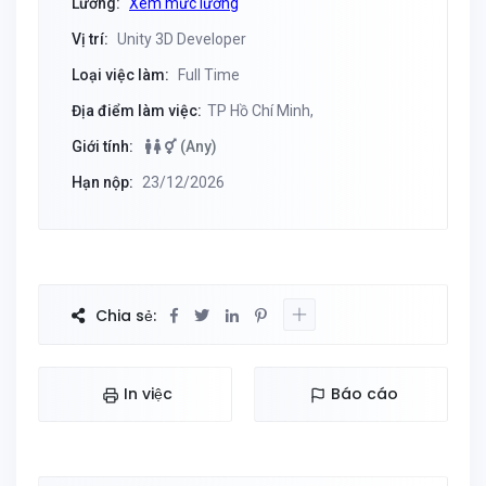
Lương:
Xem mức lương
Vị trí:
Unity 3D Developer
Loại việc làm:
Full Time
Địa điểm làm việc:
TP Hồ Chí Minh,
Giới tính:
(Any)
Hạn nộp:
23/12/2026
Chia sẻ:
In việc
Báo cáo