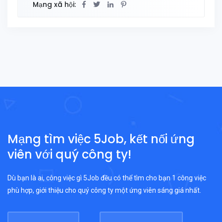
Mạng xã hội:
Mạng tìm việc 5Job, kết nối ứng
viên với quý công ty!
Dù bạn là ai, công việc gì 5Job đều có thể tìm cho bạn 1 công việc
phù hợp, giới thiệu cho quý công ty một ứng viên sáng giá nhất.