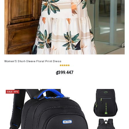
Women'S Short-Sleeve Floral Print Dress
₫399.447
SALE -47%