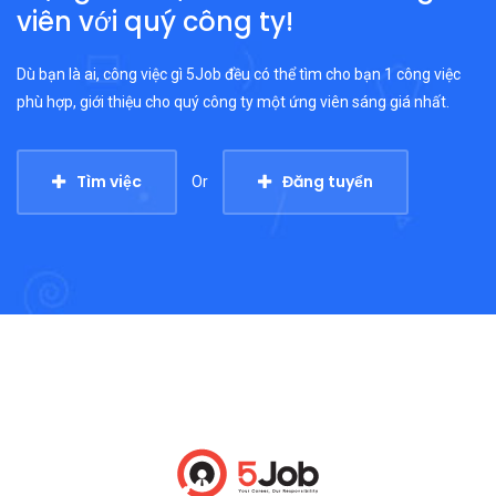
viên với quý công ty!
Dù bạn là ai, công việc gì 5Job đều có thể tìm cho bạn 1 công việc
phù hợp, giới thiệu cho quý công ty một ứng viên sáng giá nhất.
Tìm việc
Đăng tuyển
Or