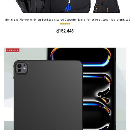
Men's and Women's Nylon Backpack, Large Capacity, Multi-functional, Wear-resistant, Lap
₫152.443
SALE -13%