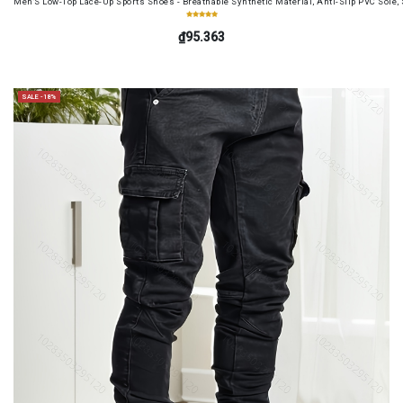
Men'S Low-Top Lace-Up Sports Shoes - Breathable Synthetic Material, Anti-Slip PVC Sole, 
₫95.363
SALE -18%