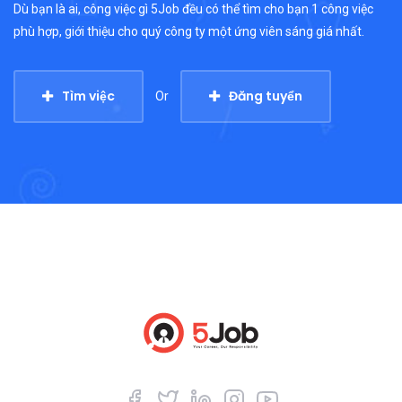
Dù bạn là ai, công việc gì 5Job đều có thể tìm cho bạn 1 công việc
phù hợp, giới thiệu cho quý công ty một ứng viên sáng giá nhất.
Tìm việc
Đăng tuyển
Or