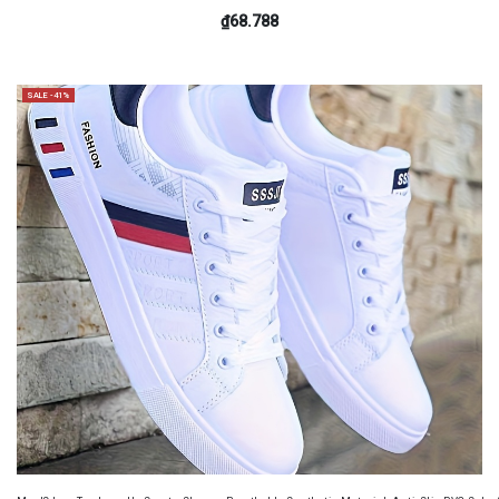
₫68.788
SALE -41%