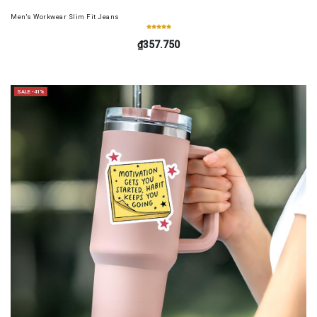
Men's Workwear Slim Fit Jeans
₫357.750
SALE -41%