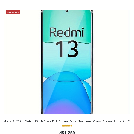
SALE -42%
4pcs [2+2] for Redmi 13 HD Clear Full Screen Cover Tempered Glass Screen Protector Fil
₫51.259