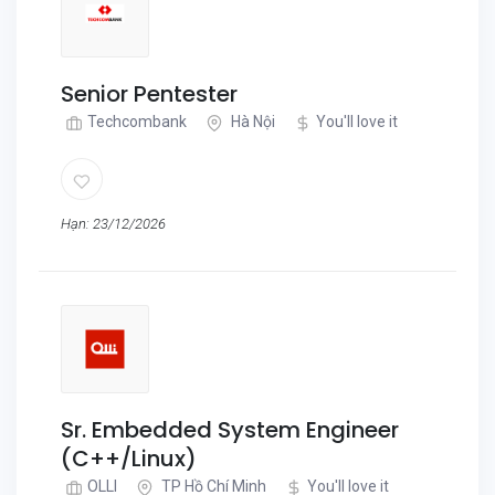
Senior Pentester
Techcombank
Hà Nội
You'll love it
Hạn: 23/12/2026
Sr. Embedded System Engineer
(C++/Linux)
OLLI
TP Hồ Chí Minh
You'll love it