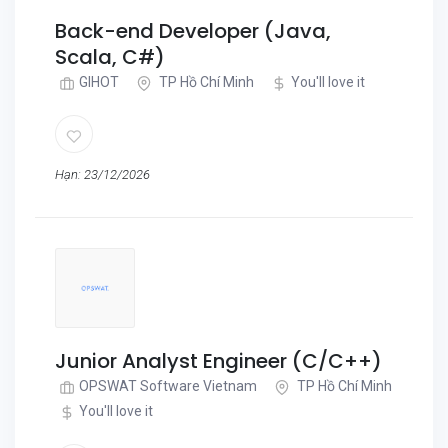
Back-end Developer (Java,
Scala, C#)
GIHOT
TP Hồ Chí Minh
You'll love it
Hạn: 23/12/2026
Junior Analyst Engineer (C/C++)
OPSWAT Software Vietnam
TP Hồ Chí Minh
You'll love it