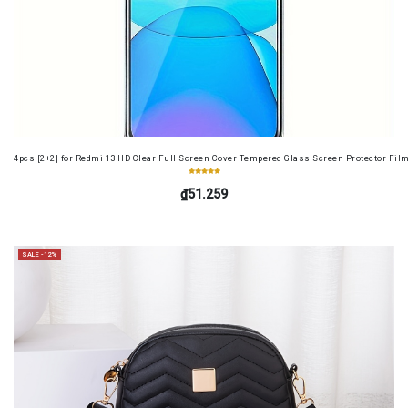
4pcs [2+2] for Redmi 13 HD Clear Full Screen Cover Tempered Glass Screen Protector Fil
₫51.259
SALE -12%