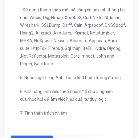
- Sử dụng thành thạo một số công cụ an ninh thông tin
như Whois, Dig, Nmap, Xprobe2, Curl, Nikto, Nbtscan,
Wireshark, SSLDump, Dsiff, Cain, Arpspoof, DNSSpoof,
Hping2, Aircrack, Airodump, Kismet, Netstumbler,
MSBA, NeXpose, Nessus, Acunetix, Appscan, Burp
suite, HttpFox, Firebug, Sql map, BeEF, Hydra, Olydbg,
.Net Reflector, Metasploit, Core Impact, John and
Ripper, Backtrack …
5. Ngoại ngữ tiếng Anh: Toeic 550 hoặc tương đương
6. Khả năng làm việc theo nhóm/tổ chức, nghiên
cứu/học hỏi để làm việc hiệu quả, tư duy logic
7. Tinh thần trách nhiệm