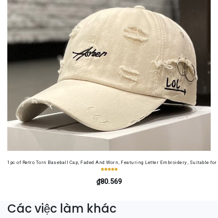
1pc of Retro Torn Baseball Cap, Faded And Worn, Featuring Letter Embroidery, Suitable f
₫80.569
Các việc làm khác