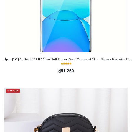
4pcs [2+2] for Redmi 13 HD Clear Full Screen Cover Tempered Glass Screen Protector Fil
₫51.259
SALE -12%