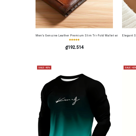
Men's Genuine Leather Premium Slim Tri-Fold Wallet with Driver's Li
Elegant 
₫192.514
SALE -43%
SALE -42