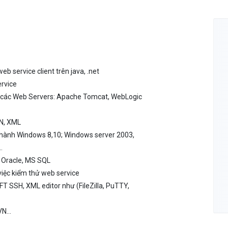
eb service client trên java, .net
ervice
ình các Web Servers: Apache Tomcat, WebLogic
ON, XML
u hành Windows 8,10; Windows server 2003,
…
u Oracle, MS SQL
iệc kiểm thử web service
T SSH, XML editor như (FileZilla, PuTTY,
SVN…