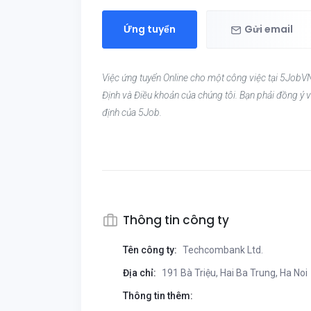
Ứng tuyển
Gửi email
Việc ứng tuyển Online cho một công việc tại 5JobVN
Định và Điều khoản của chúng tôi. Bạn phải đồng ý v
định của 5Job.
Thông tin công ty
Tên công ty:
Techcombank Ltd.
Địa chỉ:
191 Bà Triệu, Hai Ba Trung, Ha Noi
Thông tin thêm: