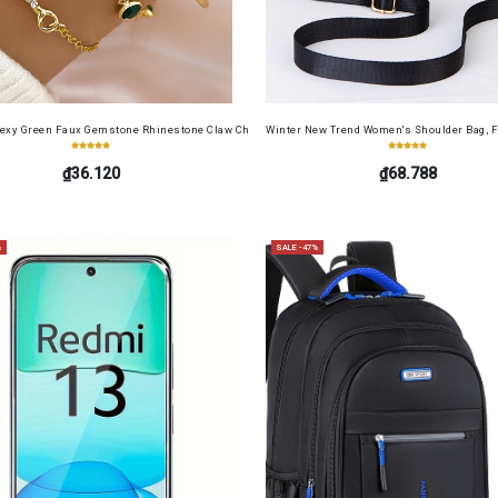
cense Card Holder, Top-Grain Cowhide, Large Capacity, RFID Blocking Credit Card Holder, Por
Sexy Green Faux Gemstone Rhinestone Claw Chain Snake-Shaped Bracelet Open Bangle 4pcs 
Winter New Trend Women's Shoulder Bag, F
₫36.120
₫68.788
%
SALE -47%