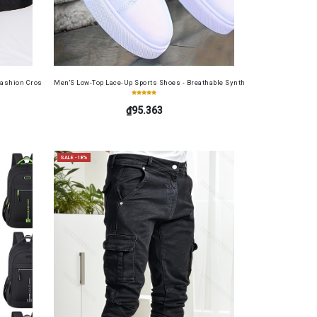
table Cash Wallet for Work, Business, Commuting, Office, Anniversary, Couples
Set
ashion Crossbody Bag for Daily Use, Fits Phone and Cosmetics, Square Bag
Men'S Low-Top Lace-Up Sports Shoes - Breathable Synthetic Material, Anti-Sli
₫95.363
SALE -18%