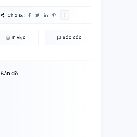
Chia sẻ:
In việc
Báo cáo
Bản đồ