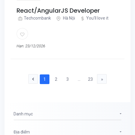
React/AngularJS Developer
Techcombank
Hà Nội
You'll love it
Hạn: 23/12/2026
1
2
3
...
23
»
Danh mục
Địa điểm