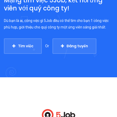
Mạng tìm việc 5Job, kết nối ứng
viên với quý công ty!
Dù bạn là ai, công việc gì 5Job đều có thể tìm cho bạn 1 công việc
phù hợp, giới thiệu cho quý công ty một ứng viên sáng giá nhất.
Tìm việc
Đăng tuyển
Or