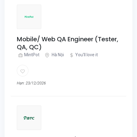
Mobile/ Web QA Engineer (Tester,
QA, QC)
MintPot
Hà Nội
You'll love it
Hạn: 23/12/2026