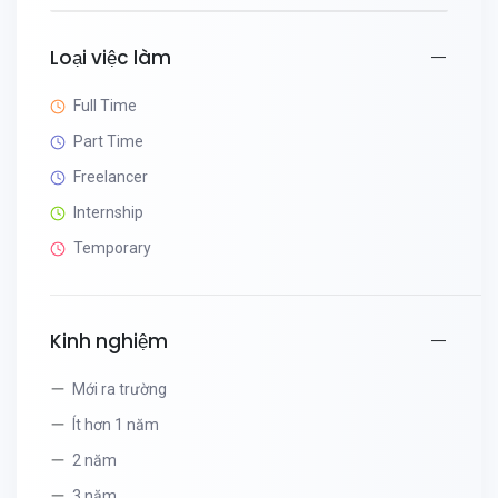
Loại việc làm
Full Time
Part Time
Freelancer
Internship
Temporary
Kinh nghiệm
Mới ra trường
Ít hơn 1 năm
2 năm
3 năm