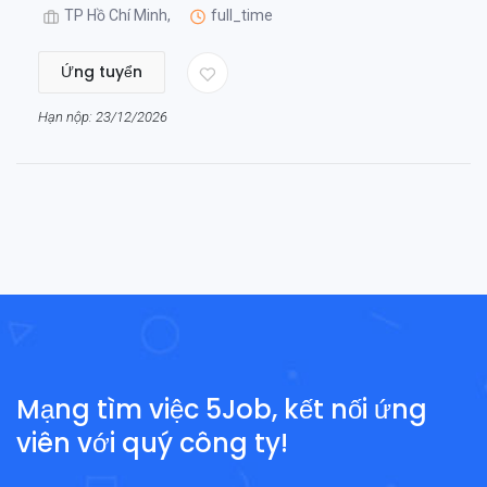
TP Hồ Chí Minh,
full_time
Ứng tuyển
Hạn nộp: 23/12/2026
Mạng tìm việc 5Job, kết nối ứng
viên với quý công ty!