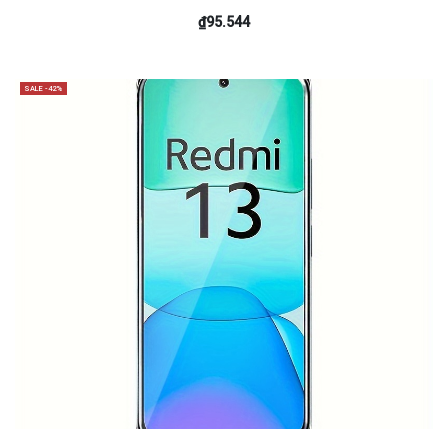
₫95.544
SALE -42%