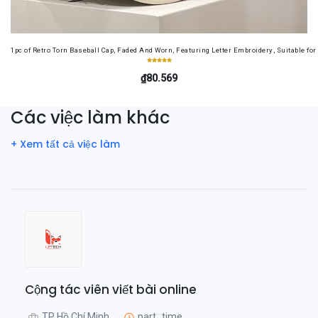
1pc of Retro Torn Baseball Cap, Faded And Worn, Featuring Letter Embroidery, Suitable f
₫80.569
Các việc làm khác
+ Xem tất cả việc làm
Cộng tác viên viết bài online
TP Hồ Chí Minh,
part_time