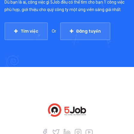
Dù bạn là ai, công việc gì 5Job đều có thể tìm cho bạn 1 công việc
phù hợp, giới thiệu cho quý công ty một ứng viên sáng giá nhất.
Tìm việc
Đăng tuyển
Or