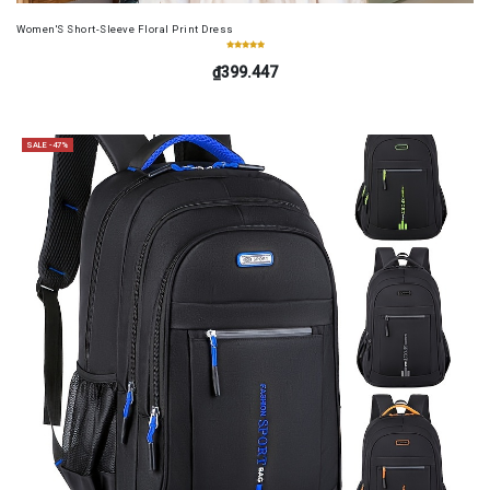
Women'S Short-Sleeve Floral Print Dress
₫399.447
SALE -47%