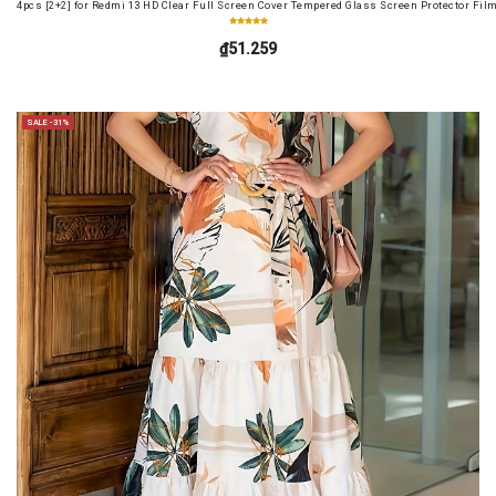
4pcs [2+2] for Redmi 13 HD Clear Full Screen Cover Tempered Glass Screen Protector Fil
₫51.259
SALE -31%