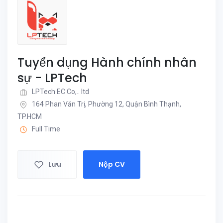
Tuyển dụng Hành chính nhân
sự - LPTech
LPTech EC Co,.. ltd
164 Phan Văn Trị, Phường 12, Quận Bình Thạnh,
TP.HCM
Full Time
Lưu
Nộp CV