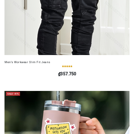
Men's Workwear Slim Fit Jeans
₫357.750
SALE -41%