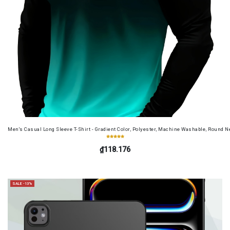
Men's Casual Long Sleeve T-Shirt - Gradient Color, Polyester, Machine Washable, Round Ne
₫118.176
SALE -13%