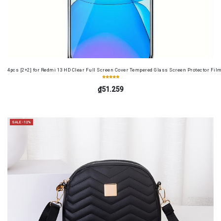
4pcs [2+2] for Redmi 13 HD Clear Full Screen Cover Tempered Glass Screen Protector Fil
₫51.259
SALE -12%