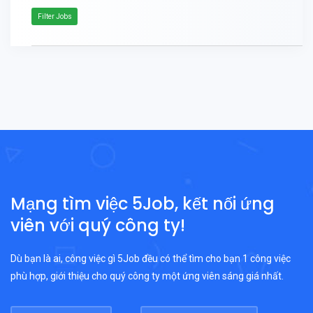
Filter Jobs
Mạng tìm việc 5Job, kết nối ứng
viên với quý công ty!
Dù bạn là ai, công việc gì 5Job đều có thể tìm cho bạn 1 công việc
phù hợp, giới thiệu cho quý công ty một ứng viên sáng giá nhất.