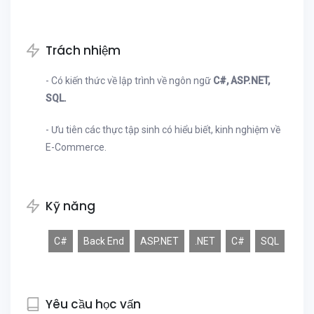
Trách nhiệm
- Có kiến thức về lập trình về ngôn ngữ
C#, ASP.NET,
SQL.
- Ưu tiên các thực tập sinh có hiểu biết, kinh nghiệm về
E-Commerce.
Kỹ năng
C#
Back End
ASP.NET
.NET
C#
SQL
Yêu cầu học vấn