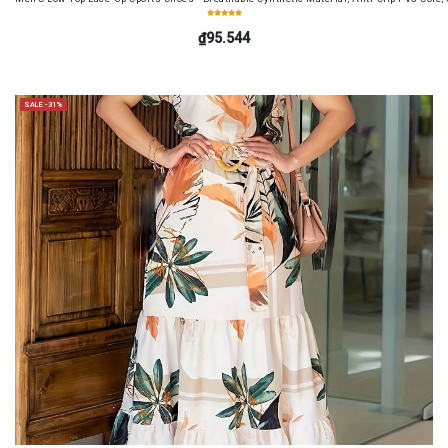
₫95.544
SALE -31%