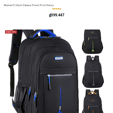
Women'S Short-Sleeve Floral Print Dress
₫399.447
SALE -47%