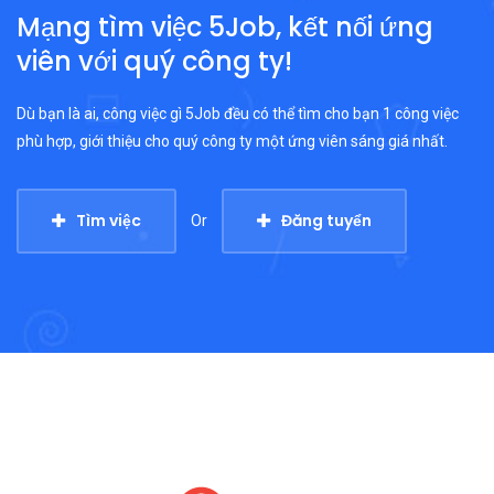
Mạng tìm việc 5Job, kết nối ứng
viên với quý công ty!
Dù bạn là ai, công việc gì 5Job đều có thể tìm cho bạn 1 công việc
phù hợp, giới thiệu cho quý công ty một ứng viên sáng giá nhất.
Tìm việc
Đăng tuyển
Or