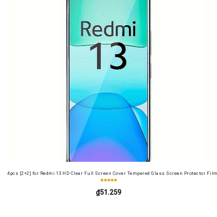
4pcs [2+2] for Redmi 13 HD Clear Full Screen Cover Tempered Glass Screen Protector Fil
₫51.259