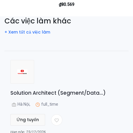
₫80.569
Các việc làm khác
+ Xem tất cả việc làm
Solution Architect (Segment/Data...)
Hà Nội,
full_time
Ứng tuyển
Hạn nộp: 23/12/2026