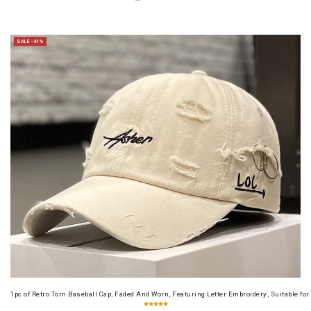
SALE -41%
1pc of Retro Torn Baseball Cap, Faded And Worn, Featuring Letter Embroidery, Suitable f