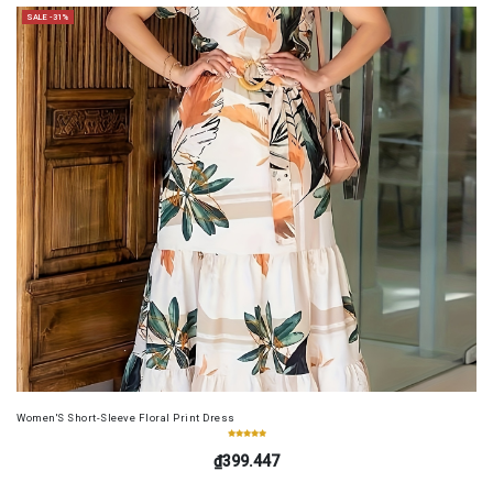
SALE -31%
Women'S Short-Sleeve Floral Print Dress
₫399.447