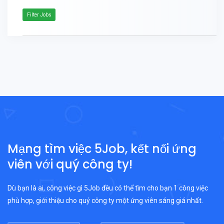
Filter Jobs
Mạng tìm việc 5Job, kết nối ứng
viên với quý công ty!
Dù bạn là ai, công việc gì 5Job đều có thể tìm cho bạn 1 công việc
phù hợp, giới thiệu cho quý công ty một ứng viên sáng giá nhất.