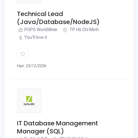
Technical Lead
(Java/Database/NodeJS)
POPS WorldWide
TP Hồ Chí Minh
You'll love it
Hạn: 23/12/2026
IT Database Management
Manager (SQL)