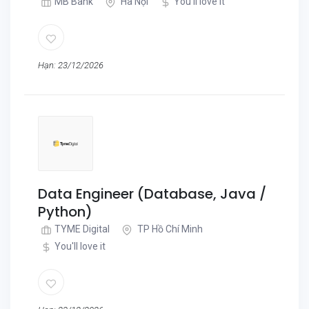
MB Bank
Hà Nội
You'll love it
Hạn: 23/12/2026
Data Engineer (Database, Java /
Python)
TYME Digital
TP Hồ Chí Minh
You'll love it