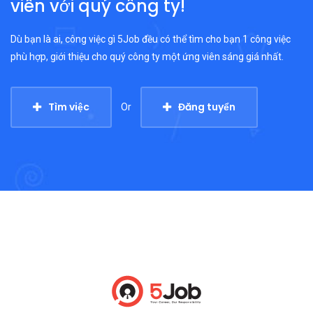
viên với quý công ty!
Dù bạn là ai, công việc gì 5Job đều có thể tìm cho bạn 1 công việc
phù hợp, giới thiệu cho quý công ty một ứng viên sáng giá nhất.
Tìm việc
Đăng tuyển
Or