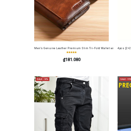
Men's Genuine Leather Premium Slim Tri-Fold Wallet with Driver's Li
4pcs [2+2
₫181.080
SALE -18%
SALE -19