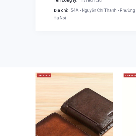
Tên công ty:
TNTech Ltd.
Địa chỉ:
54A - Nguyễn Chí Thanh - Phường 
Ha Noi
SALE -45%
SALE -42