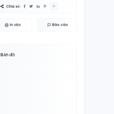
Chia sẻ:
In việc
Báo cáo
Bản đồ