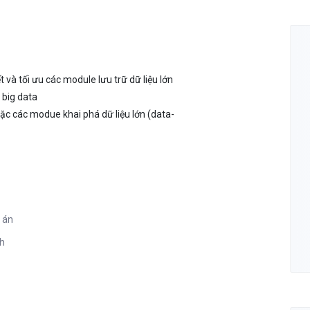
ết và tối ưu các module lưu trữ dữ liệu lớn
 big data
ặc các modue khai phá dữ liệu lớn (data-
 án
nh