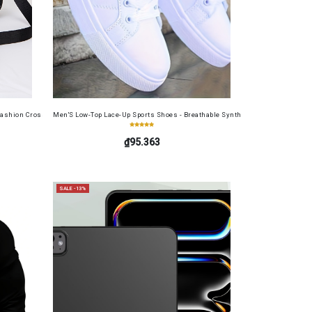
table Cash Wallet for Work, Business, Commuting, Office, Anniversary, Couples
s Soft Film 4in1 for Redmi 13 4G
ashion Crossbody Bag for Daily Use, Fits Phone and Cosmetics, Square Bag
Men'S Low-Top Lace-Up Sports Shoes - Breathable Synthetic Material, Anti-Sli
₫95.363
SALE -13%