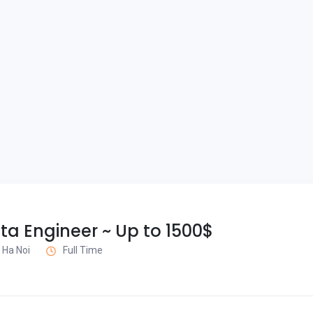
a Engineer ~ Up to 1500$
 Ha Noi
Full Time