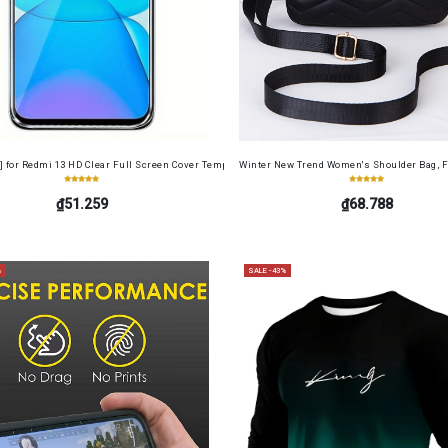
cense Card Holder, Top-Grain Cowhide, Large Capacity, RFID Blocking Credit Card Holder, Por
] for Redmi 13 HD Clear Full Screen Cover Tempered Glass Screen Protector Film+ Camera Len
Winter New Trend Women's Shoulder Bag, F
₫51.259
₫68.788
%
SALE -43%