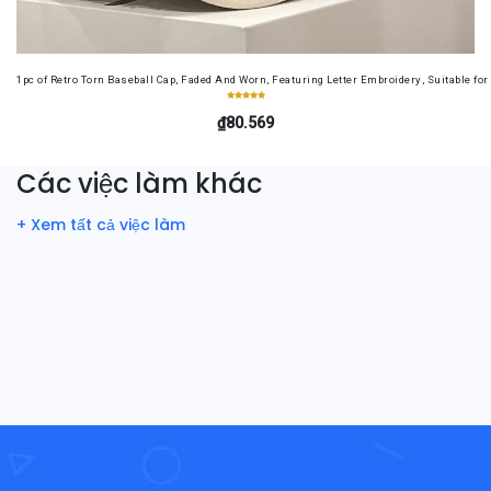
1pc of Retro Torn Baseball Cap, Faded And Worn, Featuring Letter Embroidery, Suitable f
₫80.569
Các việc làm khác
+ Xem tất cả việc làm