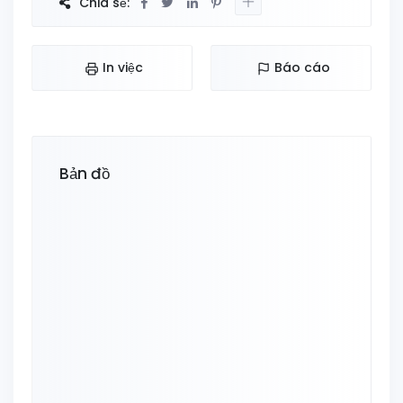
Chia sẻ:
In việc
Báo cáo
Bản đồ