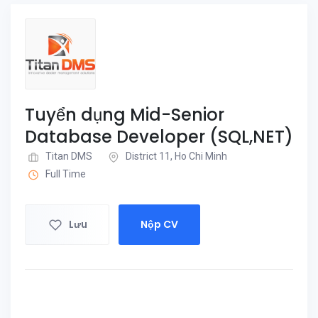
Tuyển dụng Mid-Senior
Database Developer (SQL,NET)
Titan DMS
District 11, Ho Chi Minh
Full Time
Lưu
Nộp CV