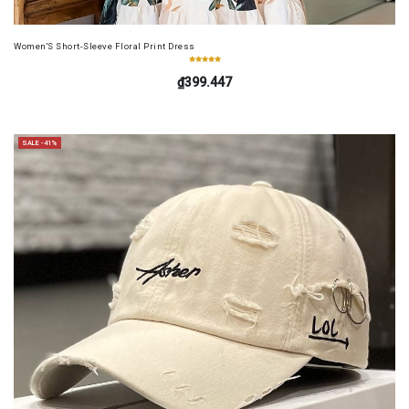
Women'S Short-Sleeve Floral Print Dress
₫399.447
SALE -41%