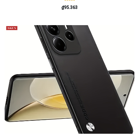
₫95.363
SALE %