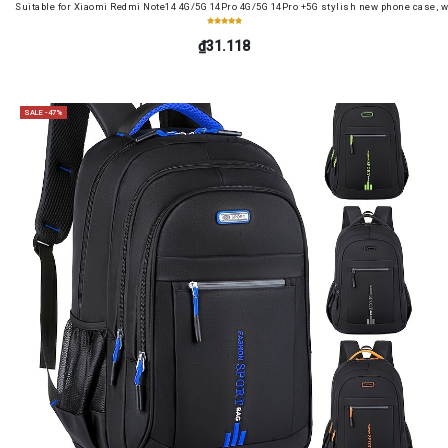
Suitable for Xiaomi Redmi Note14 4G/5G 14Pro 4G/5G 14Pro +5G stylish new phone case, wit
₫31.118
SALE -47%