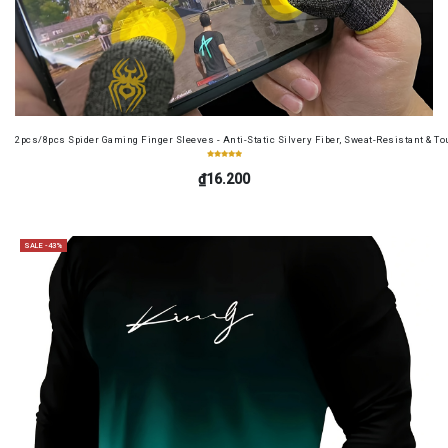
2pcs/8pcs Spider Gaming Finger Sleeves - Anti-Static Silvery Fiber, Sweat-Resistant & Tou
₫16.200
SALE -43%