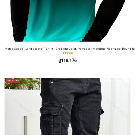
Men's Casual Long Sleeve T-Shirt - Gradient Color, Polyester, Machine Washable, Round Ne
₫118.176
SALE -18%