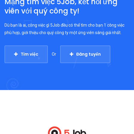
Mạng tìm việc 5Job, kết nối ứng
viên với quý công ty!
Dù bạn là ai, công việc gì 5Job đều có thể tìm cho bạn 1 công việc
phù hợp, giới thiệu cho quý công ty một ứng viên sáng giá nhất.
Tìm việc
Đăng tuyển
Or