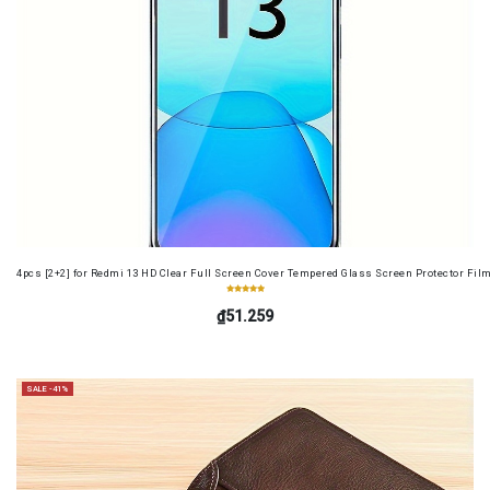
4pcs [2+2] for Redmi 13 HD Clear Full Screen Cover Tempered Glass Screen Protector Fil
₫51.259
SALE -41%