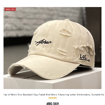
SALE -41%
1pc of Retro Torn Baseball Cap, Faded And Worn, Featuring Letter Embroidery, Suitable f
₫80.569