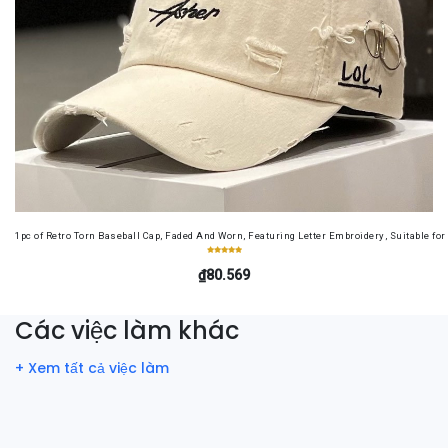
1pc of Retro Torn Baseball Cap, Faded And Worn, Featuring Letter Embroidery, Suitable f
₫80.569
Các việc làm khác
+ Xem tất cả việc làm