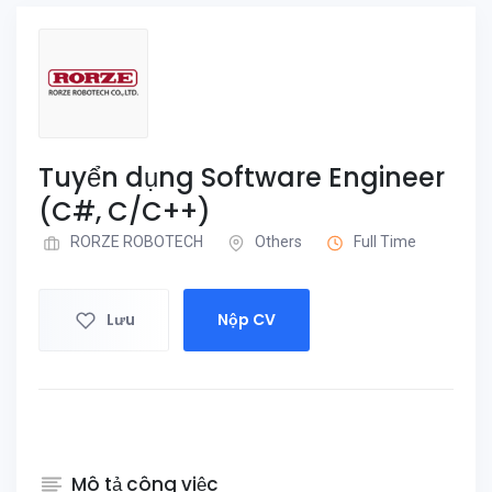
Tuyển dụng Software Engineer
(C#, C/C++)
RORZE ROBOTECH
Others
Full Time
Lưu
Nộp CV
Mô tả công việc