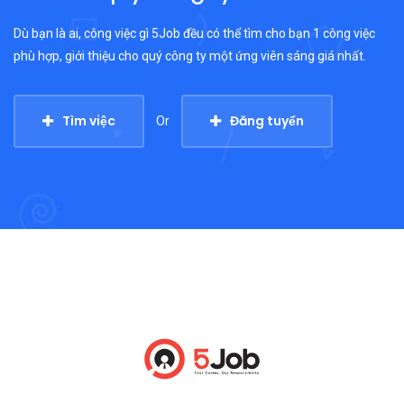
Dù bạn là ai, công việc gì 5Job đều có thể tìm cho bạn 1 công việc
phù hợp, giới thiệu cho quý công ty một ứng viên sáng giá nhất.
Tìm việc
Đăng tuyển
Or