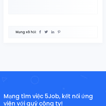
Mạng xã hội:
Mạng tìm việc 5Job, kết nối ứng
viên với quý công ty!