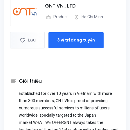
GNT VN., LTD
Product
Ho Chi Minh
Lưu
3 vị trí đang tuyển
Giới thiệu
Established for over 10 years in Vietnam with more
than 300 members, GNT VN is proud of providing
numerous successful services to millions of users
worldwide, specially targeted to the Japan
market.WHAT WE OFFERGNT always takes the
leadership of IT in the 21st century with a frontier spirit.