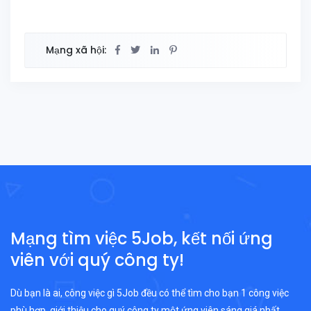
Mạng xã hội:
Mạng tìm việc 5Job, kết nối ứng
viên với quý công ty!
Dù bạn là ai, công việc gì 5Job đều có thể tìm cho bạn 1 công việc
phù hợp, giới thiệu cho quý công ty một ứng viên sáng giá nhất.