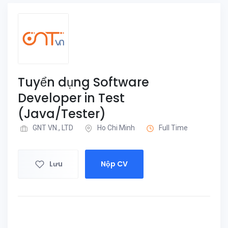
Tuyển dụng Software
Developer in Test
(Java/Tester)
GNT VN., LTD
Ho Chi Minh
Full Time
Lưu
Nộp CV