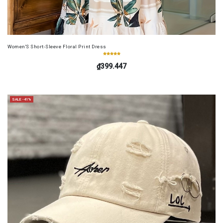
Women'S Short-Sleeve Floral Print Dress
₫399.447
SALE -41%