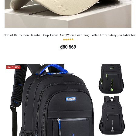
1pc of Retro Torn Baseball Cap, Faded And Worn, Featuring Letter Embroidery, Suitable f
₫80.569
SALE -47%