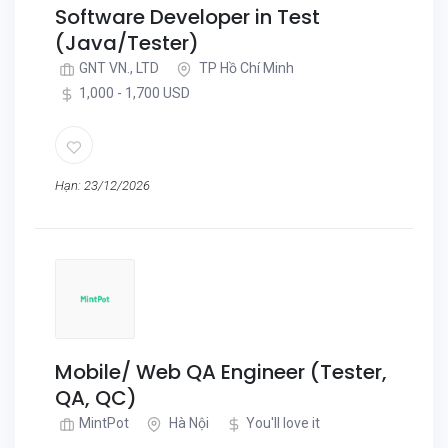
Software Developer in Test
(Java/Tester)
GNT VN., LTD
TP Hồ Chí Minh
1,000 - 1,700 USD
Hạn: 23/12/2026
Mobile/ Web QA Engineer (Tester,
QA, QC)
MintPot
Hà Nội
You'll love it