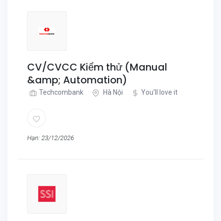
CV/CVCC Kiểm thử (Manual
&amp; Automation)
Techcombank
Hà Nội
You'll love it
Hạn: 23/12/2026