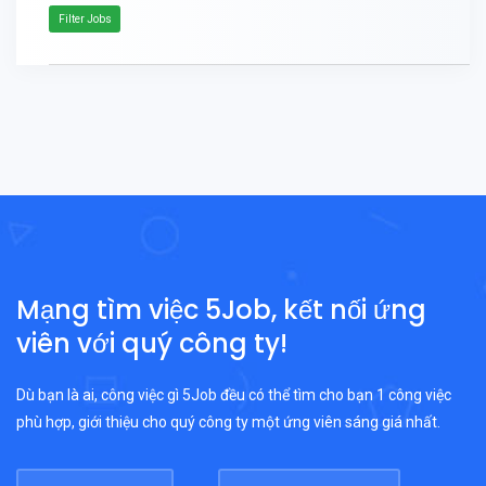
Filter Jobs
Mạng tìm việc 5Job, kết nối ứng
viên với quý công ty!
Dù bạn là ai, công việc gì 5Job đều có thể tìm cho bạn 1 công việc
phù hợp, giới thiệu cho quý công ty một ứng viên sáng giá nhất.