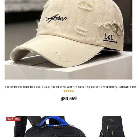
1pc of Retro Torn Baseball Cap, Faded And Worn, Featuring Letter Embroidery, Suitable f
₫80.569
SALE -47%