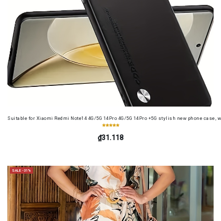
Suitable for Xiaomi Redmi Note14 4G/5G 14Pro 4G/5G 14Pro +5G stylish new phone case, wit
₫31.118
SALE -31%