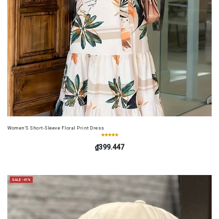
Women'S Short-Sleeve Floral Print Dress
₫399.447
SALE -41%